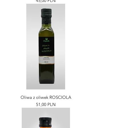
Pris
45,00 PLN
Oliwa z oliwek ROSCIOLA
Pris
51,00 PLN