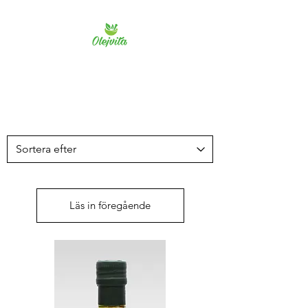
Olejvita
Läs in föregående