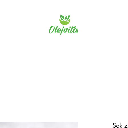
Olejvita
na główna
Sklep
Regulamin
Zaufali Nam
Paka dla Łodziaka
Sok 