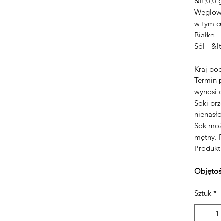
&lt;0,0 
Węglowo
w tym c
Białko -
Sól - &l
Kraj po
Termin 
wynosi 
Soki pr
nienasł
Sok może
mętny. 
Produkt
Objętoś
Sztuk
*