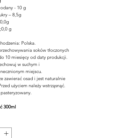
g
dany - 10 g
ukry – 8,5g
 0,0g
t;0,0 g
chodzenia: Polska.
przechowywania soków tłoczonych
do 10 miesięcy od daty produkcji.
zechowuj w suchym i
onecznionym miejscu.
 zawierać osad i jest naturalnie
Przed użyciem należy wstrząsnąć.
 pasteryzowany.
ć 300ml