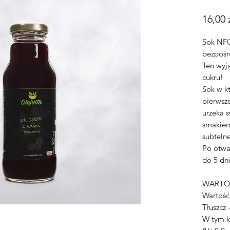
16,00 
Sok NFC
bezpośr
Ten wyj
cukru!
Sok w k
pierwsz
urzeka 
smakiem
subtelne
Po otwa
do 5 dni
WARTO
Wartość 
Tłuszcz 
W tym k