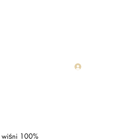
Zaloguj się
More
z wiśni 100%