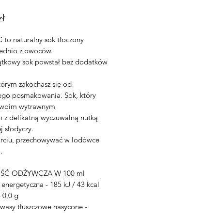
Cena
zł
 to naturalny sok tłoczony
ednio z owoców.
ątkowy sok powstał bez dodatków
tórym zakochasz się od
ego posmakowania. Sok, który
swoim wytrawnym
 z delikatną wyczuwalną nutką
j słodyczy.
rciu, przechowywać w lodówce
.
ŚĆ ODŻYWCZA W 100 ml
energetyczna - 185 kJ / 43 kcal
- 0,0 g
wasy tłuszczowe nasycone -