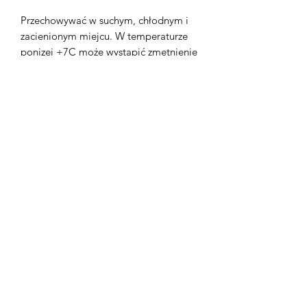
Przechowywać w suchym, chłodnym i
zacienionym miejcu. W temperaturze
ponizej +7C może wystąpić zmętnienie
lub krystalizacja. Jest to normalny
proces, który nie wpływa na jakość
produktu. W temperaturze pokojowej
oliwa odzyska klarowną konsystencję.
Wartość odżywcza w 100g
Wartość energetyczna 3360 kJ / 817
kcal
Tłuszcz - 91,6g ( w tym kwasy
tłuszczowe nasycone 13,6g )
Węglowodany - 0g
białko - 0,2g
sól - 0g
Objętość 250ml