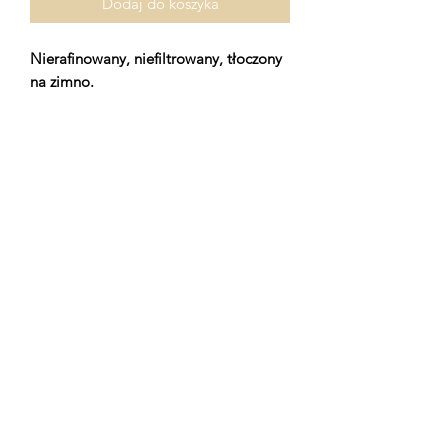
Dodaj do koszyka
Nierafinowany, niefiltrowany, tłoczony
na zimno.
Olejvita
sklep@olejvita.com
+48690917600
NIP
9471887740
Sklep stacjonarny: Aleksandrowska 202
91-155 Łódź