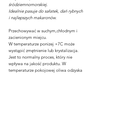
śródziemnomorskiej.
Idealnie pasuje do sałatek, dań rybnych
i najlepszych makaronów.
Przechowywać w suchym,chłodnym i
zacienionym miejcu.
W temperaturze ponizej +7C może
wystąpić zmętnienie lub krystalizacja.
Jest to normalny proces, który nie
wpływa na jakość produktu. W
temperaturze pokojowej oliwa odzyska
klarowną konsystencję.
Wartość odżywcza w 100g
Wartość energetyczna 3762 kJ / 899
kcal
Tłuszcz - 99,9g ( w tym kwasy
tłuszczowe nasycone 14,5g )
Węglowodany - 0g