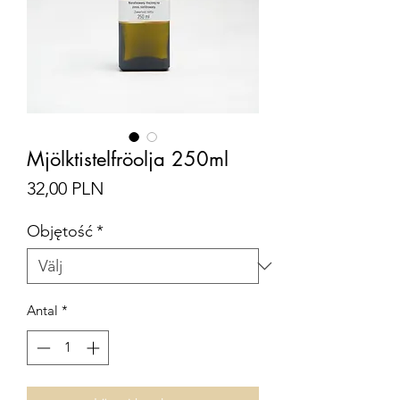
Mjölktistelfröolja 250ml
Pris
32,00 PLN
Objętość
*
Antal
*