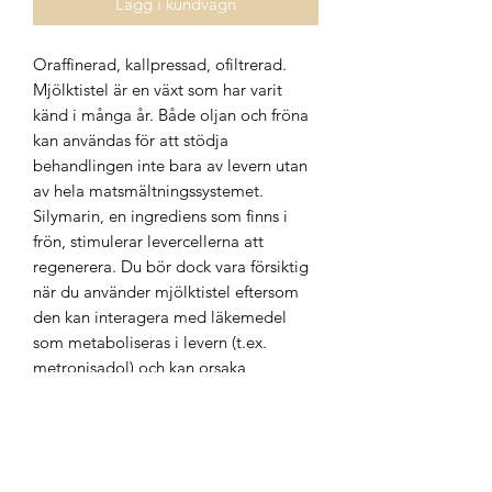
Lägg i kundvagn
Oraffinerad, kallpressad, ofiltrerad.
Mjölktistel är en växt som har varit
känd i många år. Både oljan och fröna
kan användas för att stödja
behandlingen inte bara av levern utan
av hela matsmältningssystemet.
Silymarin, en ingrediens som finns i
frön, stimulerar levercellerna att
regenerera. Du bör dock vara försiktig
när du använder mjölktistel eftersom
den kan interagera med läkemedel
som metaboliseras i levern (t.ex.
metronisadol) och kan orsaka
allergiska reaktioner. Vi
rekommenderar att du rådgör med din
läkare före konsumtion om du tar
mediciner.