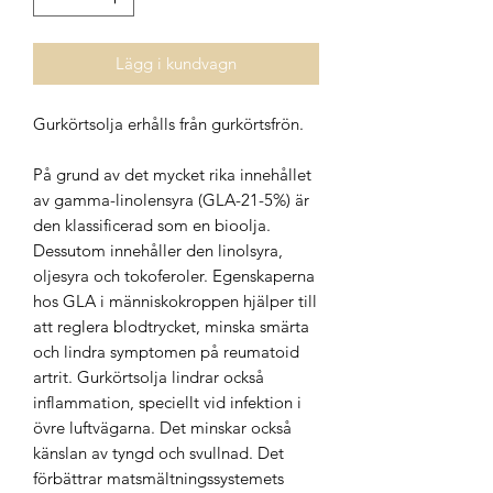
Lägg i kundvagn
Gurkörtsolja erhålls från gurkörtsfrön.
På grund av det mycket rika innehållet
av gamma-linolensyra (GLA-21-5%) är
den klassificerad som en bioolja.
Dessutom innehåller den linolsyra,
oljesyra och tokoferoler. Egenskaperna
hos GLA i människokroppen hjälper till
att reglera blodtrycket, minska smärta
och lindra symptomen på reumatoid
artrit. Gurkörtsolja lindrar också
inflammation, speciellt vid infektion i
övre luftvägarna. Det minskar också
känslan av tyngd och svullnad. Det
förbättrar matsmältningssystemets