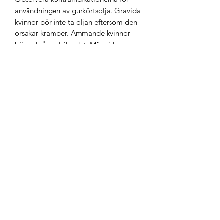
användningen av gurkörtsolja. Gravida
kvinnor bör inte ta oljan eftersom den
orsakar kramper. Ammande kvinnor
bör också undvika det. Människor som
tar warfarin eller aspirin på lång sikt
bör inte använda gurkörtsolja eftersom
det har blodförtunnande egenskaper.
Kramper som har inträffat tidigare kan
vara en annan kontraindikation för att
ta oljan. I en sådan situation är det värt
att konsultera en läkare.
Dosering:
Vuxna bör inte överstiga en dos på en
tesked per dag. Barn kan ta
gurkörtsextrakt efter tre års ålder, med
en maximal dos på halva dosen. vuxen.
För kall användning, ej lämplig för